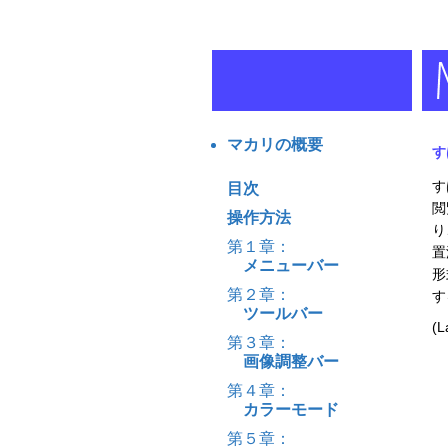
マカリの概要
す
す
目次
閲
操作方法
り
第１章：
置
メニューバー
形
第２章：
す
ツールバー
(L
第３章：
画像調整バー
第４章：
カラーモード
第５章：