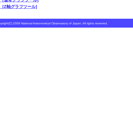
[通常グラフツール]
[Z軸グラフツール]
yright(C) 2009 National Astronomical Observatory of Japan, All rights reserved.