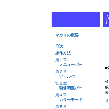
マカリの概要
目次
操作方法
第１章：
メニューバー
■
第２章：
ツールバー
グ
値
第３章：
以
画像調整バー
表
第４章：
カラーモード
そ
第５章：